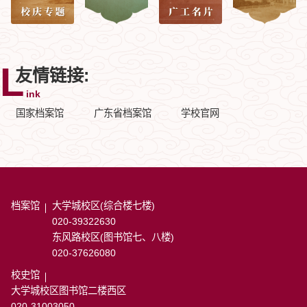
友情链接:
ink
国家档案馆
广东省档案馆
学校官网
档案馆
大学城
校区
(综合楼七楼)
020-39322630
东风路
校区
(图书馆七、八楼)
020-37626080
校史馆
大学城校区图书馆二楼西区
020-31003050