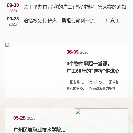
09-30
关于举办首届“我的广工记忆”史料征集大赛的通知
2025
09-28
追忆校史传薪火，勇担使命创一流 ——广东工业
2025
大学第二届校史文化节活动通知
06-09
2026
4个物件串起一堂课，把
广工68年的“选择”讲进心
里！
一张老课桌、一湾东江水、一顶带着
弹孔的钢盔、一根磨得发亮的拐杖
——它们不仅见证历史，还在6月2日
下午的工学四号馆204会议室里，掀
开了一场跨越时空的对话。这是我院
“轻苗化才”骨干培训营举办的一场特
05-28
2026
殊思政课：没有照本宣科，没有高高
在上的道理，学校档案馆（校史馆）
广州民航职业技术学院一
副馆长廖海艳老师与四位校史宣讲团