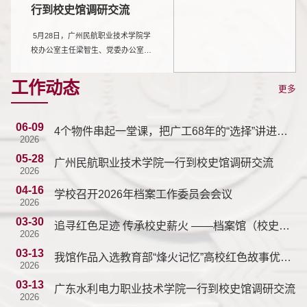
行到校史馆调研交流
学生，以“选择”为主线，用四个物件
串联起广工68载本科办学路上一代代
5月28日，广州民航职业技术学院学
师生的坚守与担当，让跨越时空的家
校办公室主任梁智生、党委办公室主
国情怀直抵人...
任王佳等一行前来校史馆调研交流。
档案馆（校史馆）副馆长廖海艳及相
工作动态
更多
关工作人员热情接待。 调研团一行实
地参观了校史馆各个展区，详细了解
校史馆功能定位、设计理念、建设筹
06-09
4个物件串起一堂课，把广工68年的“选择”讲进心
备、展陈内容等关键环节，对我校校
2026
里！
史馆以时序为经、以精神为纬，融合
05-28
广州民航职业技术学院一行到校史馆调研交流
实物、图片、多媒体等多元展陈形
2026
式，系统呈现学校发展历程与办学特
04-16
学校召开2026年档案工作委员会会议
色的做法给予肯定。 参观结束后，双
2026
方围绕校史馆...
03-30
追寻红色足迹 传承校史薪火 ——档案馆（校史
2026
馆）赴惠州龙门县永汉镇开展主题党日活动
03-13
我馆作品入选教育部“烽火记忆”高校红色故事优秀
2026
作品
03-13
广东水利电力职业技术学院一行到校史馆调研交流
2026